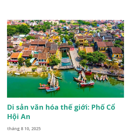
Cultural Organization - UNESCO). UNESCO là một trong
những tổ chức chuyên môn lớn của Liên hợp quốc, được
thành lập với mục đích "thắt chặt sự hợp tác giữa các quốc
gia về giáo dục, khoa học và văn hoá để đảm bảo sự tôn
trọng công lý, luật pháp, nhân quyền và tự do cơ bản cho tất
cả mọi người không phân biệt chủng tộc, nam nữ, ngôn ngữ,
tôn giáo" (trích Công ước thành lập UNESCO). UNESCO
hiện đã có mặt trên 191 quốc gia thành viên và trụ sở chính
đặt tại Pháp, với hơn 50 văn phòng và các trung tâm trực
thuộc đặt khắp nơi trên thế giới, một trong các dự án của
UNESCO là duy trì danh sách các di sản thế giới. Một trong
những hoạt động nổi bật của UNESCO...
Di sản văn hóa thế giới: Phố Cổ
Hội An
tháng 8 10, 2025