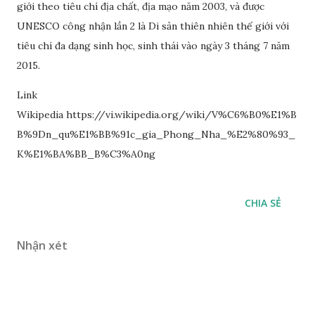
giới theo tiêu chí địa chất, địa mạo năm 2003, và được
UNESCO công nhận lần 2 là Di sản thiên nhiên thế giới với
tiêu chí đa dạng sinh học, sinh thái vào ngày 3 tháng 7 năm
2015.
Link
Wikipedia https://vi.wikipedia.org/wiki/V%C6%B0%E1%B
B%9Dn_qu%E1%BB%91c_gia_Phong_Nha_%E2%80%93_
K%E1%BA%BB_B%C3%A0ng
CHIA SẺ
Nhận xét