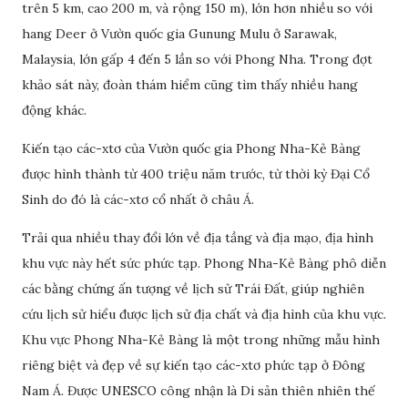
trên 5 km, cao 200 m, và rộng 150 m), lớn hơn nhiều so với
hang Deer ở Vườn quốc gia Gunung Mulu ở Sarawak,
Malaysia, lớn gấp 4 đến 5 lần so với Phong Nha. Trong đợt
khảo sát này, đoàn thám hiểm cũng tìm thấy nhiều hang
động khác.
Kiến tạo các-xtơ của Vườn quốc gia Phong Nha-Kẻ Bàng
được hình thành từ 400 triệu năm trước, từ thời kỳ Đại Cổ
Sinh do đó là các-xtơ cổ nhất ở châu Á.
Trải qua nhiều thay đổi lớn về địa tầng và địa mạo, địa hình
khu vực này hết sức phức tạp. Phong Nha-Kẻ Bàng phô diễn
các bằng chứng ấn tượng về lịch sử Trái Đất, giúp nghiên
cứu lịch sử hiểu được lịch sử địa chất và địa hình của khu vực.
Khu vực Phong Nha-Kẻ Bàng là một trong những mẫu hình
riêng biệt và đẹp về sự kiến tạo các-xtơ phức tạp ở Đông
Nam Á. Được UNESCO công nhận là Di sản thiên nhiên thế