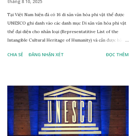
tháng 8 10, 2025
Tại Việt Nam hiện đã có 16 di sản văn hóa phi vật thể được
UNESCO ghi danh vào các danh mục Di sản văn hóa phi vật
thể đại diện cho nhân loại (Representatitive List of the
Intangible Cultural Heritage of Humanity) và cần được bảo
vệ khẩn cấp (List of Intangible Cultural Heritage in Need of
CHIA SẺ
ĐĂNG NHẬN XÉT
ĐỌC THÊM
Urgent Safeguarding) theo thứ tự năm công nhận mới nhất
Nhã nhạc cung đình Huế, di sản văn hóa thế giới phi vật thể
đầu tiên tại Việt Nam, được công nhận tháng 11 năm 2003,
đến năm 2008 được công nhận là di sản văn hóa phi vật thể
đại diện của nhân loại. Nhã nhạc cung đình Huế là thể loại
nhạc của cung đình thời phong kiến, được biểu diễn vào các
dịp lễ hội (vua đăng quang, băng hà, các lễ hội tôn nghiêm
khác) trong năm của các triều đại nhà Nguyễn của Việt Nam.
Nhã nhạc cung đình Huế đã được UNESCO công nhận là
Kiệt tác truyền khẩu và phi vật thể nhân loại vào năm 2003.