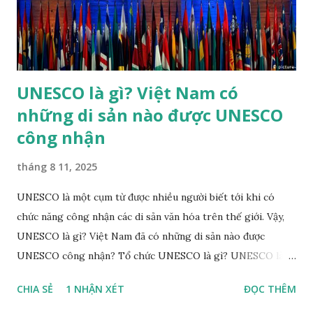
Theo đánh giá của UNESCO, "trong các thể loại nhạc cổ
truyền ở Việt Nam, chỉ có Nhã nhạc đạt tới tầm vóc quốc
gia". ...
UNESCO là gì? Việt Nam có
những di sản nào được UNESCO
công nhận
tháng 8 11, 2025
UNESCO là một cụm từ được nhiều người biết tới khi có
chức năng công nhận các di sản văn hóa trên thế giới. Vậy,
UNESCO là gì? Việt Nam đã có những di sản nào được
UNESCO công nhận? Tổ chức UNESCO là gì? UNESCO là
tên gọi viết tắt của Tổ chức Giáo dục, khoa học và văn hóa
CHIA SẺ
1 NHẬN XÉT
ĐỌC THÊM
Liên hợp quốc (United Nations Educational Scientific and