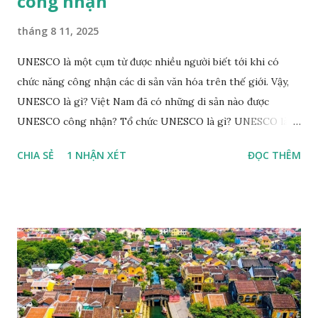
công nhận
tháng 8 11, 2025
UNESCO là một cụm từ được nhiều người biết tới khi có
chức năng công nhận các di sản văn hóa trên thế giới. Vậy,
UNESCO là gì? Việt Nam đã có những di sản nào được
UNESCO công nhận? Tổ chức UNESCO là gì? UNESCO là
tên gọi viết tắt của Tổ chức Giáo dục, khoa học và văn hóa
CHIA SẺ
1 NHẬN XÉT
ĐỌC THÊM
Liên hợp quốc (United Nations Educational Scientific and
Cultural Organization - UNESCO). UNESCO là một trong
những tổ chức chuyên môn lớn của Liên hợp quốc, được
thành lập với mục đích "thắt chặt sự hợp tác giữa các quốc
gia về giáo dục, khoa học và văn hoá để đảm bảo sự tôn
trọng công lý, luật pháp, nhân quyền và tự do cơ bản cho tất
cả mọi người không phân biệt chủng tộc, nam nữ, ngôn ngữ,
tôn giáo" (trích Công ước thành lập UNESCO). UNESCO