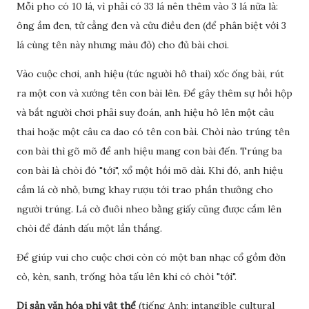
Mỗi pho có 10 lá, vì phải có 33 lá nên thêm vào 3 lá nữa là:
ông ầm đen, tử cẳng đen và cửu điều đen (để phân biệt với 3
lá cùng tên này nhưng màu đỏ) cho đủ bài chơi.
Vào cuộc chơi, anh hiệu (tức người hô thai) xốc ống bài, rút
ra một con và xướng tên con bài lên. Để gây thêm sự hồi hộp
và bắt người chơi phải suy đoán, anh hiệu hô lên một câu
thai hoặc một câu ca dao có tên con bài. Chòi nào trúng tên
con bài thì gõ mõ để anh hiệu mang con bài đến. Trúng ba
con bài là chòi đó "tới", xổ một hồi mõ dài. Khi đó, anh hiệu
cầm lá cờ nhỏ, bưng khay rượu tới trao phần thưởng cho
người trúng. Lá cờ đuôi nheo bằng giấy cũng được cắm lên
chòi để đánh dấu một lần thắng.
Để giúp vui cho cuộc chơi còn có một ban nhạc cổ gồm đờn
cò, kèn, sanh, trống hòa tấu lên khi có chòi "tới".
Di sản văn hóa phi vật thể
(tiếng Anh: intangible cultural