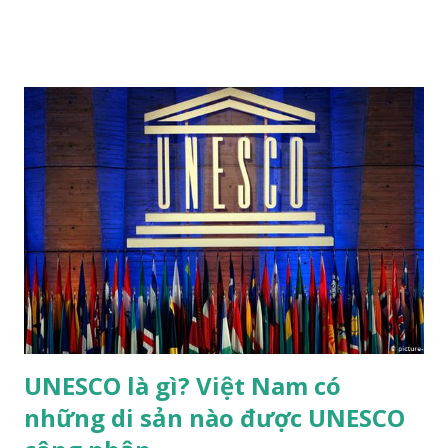
Nhã nhạc cung đình Huế, di sản văn hóa thế giới phi vật thể
đầu tiên tại Việt Nam, được công nhận tháng 11 năm 2003,
đến năm 2008 được công nhận là di sản văn hóa phi vật thể
đại diện của nhân loại. Nhã nhạc cung đình Huế là thể loại
nhạc của cung đình thời phong kiến, được biểu diễn vào các
dịp lễ hội (vua đăng quang, băng hà, các lễ hội tôn nghiêm
khác) trong năm của các triều đại nhà Nguyễn của Việt Nam.
Nhã nhạc cung đình Huế đã được UNESCO công nhận là
Kiệt tác truyền khẩu và phi vật thể nhân loại vào năm 2003.
Theo đánh giá của UNESCO, "trong các thể loại nhạc cổ
truyền ở Việt Nam, chỉ có Nhã nhạc đạt tới tầm vóc quốc
gia". ...
UNESCO là gì? Việt Nam có
những di sản nào được UNESCO