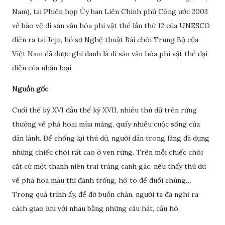
Nam), tại Phiên họp Ủy ban Liên Chính phủ Công ước 2003
về bảo vệ di sản văn hóa phi vật thể lần thứ 12 của UNESCO
diễn ra tại Jeju, hồ sơ Nghệ thuật Bài chòi Trung Bộ của
Việt Nam đã được ghi danh là di sản văn hóa phi vật thể đại
diện của nhân loại.
Nguồn gốc
Cuối thế kỷ XVI đầu thế kỷ XVII, nhiều thú dữ trên rừng
thường về phá hoại mùa màng, quấy nhiễu cuộc sống của
dân lành. Để chống lại thú dữ, người dân trong làng đã dựng
những chiếc chòi rất cao ở ven rừng. Trên mỗi chiếc chòi
cắt cử một thanh niên trai tráng canh gác, nếu thấy thú dữ
về phá hoa màu thì đánh trống, hô to để đuổi chúng…
Trong quá trình ấy, để đỡ buồn chán, người ta đã nghĩ ra
cách giao lưu với nhau bằng những câu hát, câu hò.