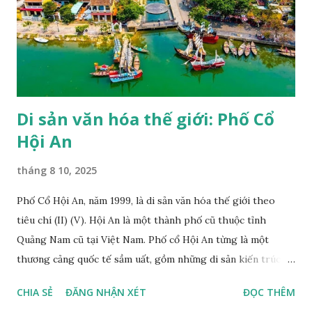
hiện đã có mặt trên 191 quốc gia thành viên và trụ sở chính
đặt tại Pháp, với hơn 50 văn phòng và các trung tâm trực
thuộc đặt khắp nơi trên thế giới, một trong các dự án của
UNESCO là duy trì danh sách các di sản thế giới. Một trong
những hoạt động nổi bật của UNESCO...
Di sản văn hóa thế giới: Phố Cổ
Hội An
tháng 8 10, 2025
Phố Cổ Hội An, năm 1999, là di sản văn hóa thế giới theo
tiêu chí (II) (V). Hội An là một thành phố cũ thuộc tỉnh
Quảng Nam cũ tại Việt Nam. Phố cổ Hội An từng là một
thương cảng quốc tế sầm uất, gồm những di sản kiến trúc đã
có từ hàng trăm năm trước, được UNESCO công nhận là di
CHIA SẺ
ĐĂNG NHẬN XÉT
ĐỌC THÊM
sản văn hóa thế giới từ năm 1999. Lịch sử phát triển Phố cổ