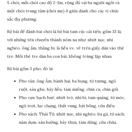
5 chòi, mỗi chòi cao độ 2-3m, rộng đủ vài ba người ngồi và
một chòi trung tâm (chòi mẹ) ở giữa dành cho các vị chức
sắc địa phương.
Bộ bài để đánh bài chòi là bộ bài tam cúc cải tiến, gồm 33 lá,
với những tên chuyển thành nôm na như: nhứt nọc, nhì
nghèo, ông ầm, thằng bí, lá liễu v.v.. vẽ trên giấy, dán vào thẻ
tre. Mỗi thẻ tre dán ba con bài, không trùng lặp nhau.
Bộ bài gồm 3 pho, đó là:
Pho văn: ông Ầm, bánh hai, ba bụng, tứ tượng, ngũ
ruột, sáu ghe, bảy liễu, tám miểng, chín cu, chín gối.
Pho vạn: bạch huê, nhứt trò, nhì bí, tam quăng, tứ móc,
ngũ trợt, lục chạng, thất vung, bát bồng, cửu điều.
Pho sách: Thái Tử, nhứt nọc, nhì nghèo, ba gà, tứ sách,
năm dụm, sáu bưởng, bảy thưa, tám dừng, cửu chùa.