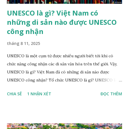
UNESCO là gì? Việt Nam có
những di sản nào được UNESCO
công nhận
tháng 8 11, 2025
UNESCO là một cụm từ được nhiều người biết tới khi có
chức năng công nhận các di sản văn hóa trên thế giới. Vậy,
UNESCO là gì? Việt Nam đã có những di sản nào được
UNESCO công nhận? Tổ chức UNESCO là gì? UNESCO là
tên gọi viết tắt của Tổ chức Giáo dục, khoa học và văn hóa
CHIA SẺ
1 NHẬN XÉT
ĐỌC THÊM
Liên hợp quốc (United Nations Educational Scientific and
Cultural Organization - UNESCO). UNESCO là một trong
những tổ chức chuyên môn lớn của Liên hợp quốc, được
thành lập với mục đích "thắt chặt sự hợp tác giữa các quốc
gia về giáo dục, khoa học và văn hoá để đảm bảo sự tôn