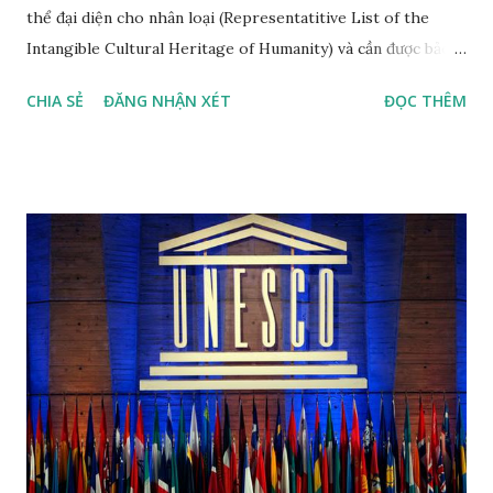
thể đại diện cho nhân loại (Representatitive List of the
Intangible Cultural Heritage of Humanity) và cần được bảo
vệ khẩn cấp (List of Intangible Cultural Heritage in Need of
CHIA SẺ
ĐĂNG NHẬN XÉT
ĐỌC THÊM
Urgent Safeguarding) theo thứ tự năm công nhận mới nhất
Nhã nhạc cung đình Huế, di sản văn hóa thế giới phi vật thể
đầu tiên tại Việt Nam, được công nhận tháng 11 năm 2003,
đến năm 2008 được công nhận là di sản văn hóa phi vật thể
đại diện của nhân loại. Nhã nhạc cung đình Huế là thể loại
nhạc của cung đình thời phong kiến, được biểu diễn vào các
dịp lễ hội (vua đăng quang, băng hà, các lễ hội tôn nghiêm
khác) trong năm của các triều đại nhà Nguyễn của Việt Nam.
Nhã nhạc cung đình Huế đã được UNESCO công nhận là
Kiệt tác truyền khẩu và phi vật thể nhân loại vào năm 2003.
Theo đánh giá của UNESCO, "trong các thể loại nhạc cổ
truyền ở Việt Nam, chỉ có Nhã nhạc đạt tới tầm vóc quốc
gia". ...