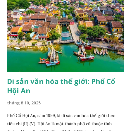
trọng công lý, luật pháp, nhân quyền và tự do cơ bản cho tất
cả mọi người không phân biệt chủng tộc, nam nữ, ngôn ngữ,
tôn giáo" (trích Công ước thành lập UNESCO). UNESCO
hiện đã có mặt trên 191 quốc gia thành viên và trụ sở chính
đặt tại Pháp, với hơn 50 văn phòng và các trung tâm trực
thuộc đặt khắp nơi trên thế giới, một trong các dự án của
UNESCO là duy trì danh sách các di sản thế giới. Một trong
những hoạt động nổi bật của UNESCO...
Di sản văn hóa thế giới: Phố Cổ
Hội An
tháng 8 10, 2025
Phố Cổ Hội An, năm 1999, là di sản văn hóa thế giới theo
tiêu chí (II) (V). Hội An là một thành phố cũ thuộc tỉnh