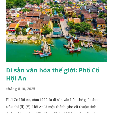
trọng công lý, luật pháp, nhân quyền và tự do cơ bản cho tất
cả mọi người không phân biệt chủng tộc, nam nữ, ngôn ngữ,
tôn giáo" (trích Công ước thành lập UNESCO). UNESCO
hiện đã có mặt trên 191 quốc gia thành viên và trụ sở chính
đặt tại Pháp, với hơn 50 văn phòng và các trung tâm trực
thuộc đặt khắp nơi trên thế giới, một trong các dự án của
UNESCO là duy trì danh sách các di sản thế giới. Một trong
những hoạt động nổi bật của UNESCO...
Di sản văn hóa thế giới: Phố Cổ
Hội An
tháng 8 10, 2025
Phố Cổ Hội An, năm 1999, là di sản văn hóa thế giới theo
tiêu chí (II) (V). Hội An là một thành phố cũ thuộc tỉnh