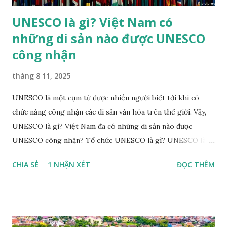
UNESCO là gì? Việt Nam có
những di sản nào được UNESCO
công nhận
tháng 8 11, 2025
UNESCO là một cụm từ được nhiều người biết tới khi có
chức năng công nhận các di sản văn hóa trên thế giới. Vậy,
UNESCO là gì? Việt Nam đã có những di sản nào được
UNESCO công nhận? Tổ chức UNESCO là gì? UNESCO là
tên gọi viết tắt của Tổ chức Giáo dục, khoa học và văn hóa
CHIA SẺ
1 NHẬN XÉT
ĐỌC THÊM
Liên hợp quốc (United Nations Educational Scientific and
Cultural Organization - UNESCO). UNESCO là một trong
những tổ chức chuyên môn lớn của Liên hợp quốc, được
thành lập với mục đích "thắt chặt sự hợp tác giữa các quốc
gia về giáo dục, khoa học và văn hoá để đảm bảo sự tôn