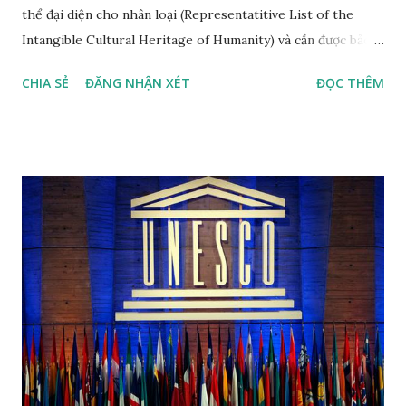
thể đại diện cho nhân loại (Representatitive List of the
Intangible Cultural Heritage of Humanity) và cần được bảo
vệ khẩn cấp (List of Intangible Cultural Heritage in Need of
CHIA SẺ
ĐĂNG NHẬN XÉT
ĐỌC THÊM
Urgent Safeguarding) theo thứ tự năm công nhận mới nhất
Nhã nhạc cung đình Huế, di sản văn hóa thế giới phi vật thể
đầu tiên tại Việt Nam, được công nhận tháng 11 năm 2003,
đến năm 2008 được công nhận là di sản văn hóa phi vật thể
đại diện của nhân loại. Nhã nhạc cung đình Huế là thể loại
nhạc của cung đình thời phong kiến, được biểu diễn vào các
dịp lễ hội (vua đăng quang, băng hà, các lễ hội tôn nghiêm
khác) trong năm của các triều đại nhà Nguyễn của Việt Nam.
Nhã nhạc cung đình Huế đã được UNESCO công nhận là
Kiệt tác truyền khẩu và phi vật thể nhân loại vào năm 2003.
Theo đánh giá của UNESCO, "trong các thể loại nhạc cổ
truyền ở Việt Nam, chỉ có Nhã nhạc đạt tới tầm vóc quốc
gia". ...