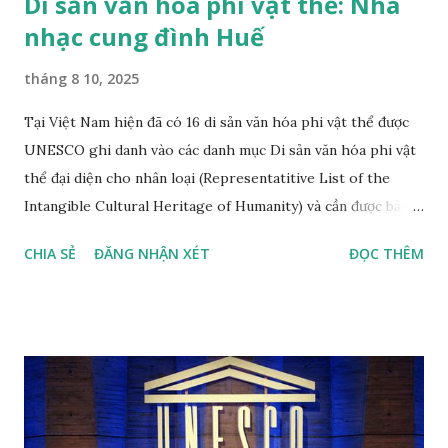
Di sản văn hóa phi vật thể: Nhã
nhạc cung đình Huế
tháng 8 10, 2025
Tại Việt Nam hiện đã có 16 di sản văn hóa phi vật thể được
UNESCO ghi danh vào các danh mục Di sản văn hóa phi vật
thể đại diện cho nhân loại (Representatitive List of the
Intangible Cultural Heritage of Humanity) và cần được bảo
vệ khẩn cấp (List of Intangible Cultural Heritage in Need of
CHIA SẺ
ĐĂNG NHẬN XÉT
ĐỌC THÊM
Urgent Safeguarding) theo thứ tự năm công nhận mới nhất
Nhã nhạc cung đình Huế, di sản văn hóa thế giới phi vật thể
đầu tiên tại Việt Nam, được công nhận tháng 11 năm 2003,
đến năm 2008 được công nhận là di sản văn hóa phi vật thể
đại diện của nhân loại. Nhã nhạc cung đình Huế là thể loại
nhạc của cung đình thời phong kiến, được biểu diễn vào các
dịp lễ hội (vua đăng quang, băng hà, các lễ hội tôn nghiêm