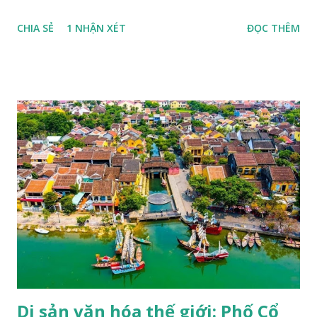
tên gọi viết tắt của Tổ chức Giáo dục, khoa học và văn hóa
CHIA SẺ
1 NHẬN XÉT
ĐỌC THÊM
Liên hợp quốc (United Nations Educational Scientific and
Cultural Organization - UNESCO). UNESCO là một trong
những tổ chức chuyên môn lớn của Liên hợp quốc, được
thành lập với mục đích "thắt chặt sự hợp tác giữa các quốc
gia về giáo dục, khoa học và văn hoá để đảm bảo sự tôn
trọng công lý, luật pháp, nhân quyền và tự do cơ bản cho tất
cả mọi người không phân biệt chủng tộc, nam nữ, ngôn ngữ,
tôn giáo" (trích Công ước thành lập UNESCO). UNESCO
hiện đã có mặt trên 191 quốc gia thành viên và trụ sở chính
đặt tại Pháp, với hơn 50 văn phòng và các trung tâm trực
thuộc đặt khắp nơi trên thế giới, một trong các dự án của
UNESCO là duy trì danh sách các di sản thế giới. Một trong
những hoạt động nổi bật của UNESCO...
Di sản văn hóa thế giới: Phố Cổ