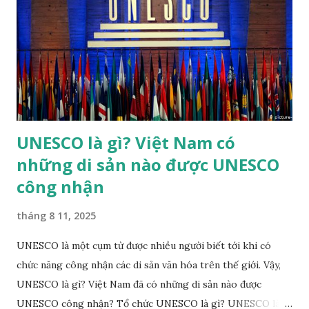
khác) trong năm của các triều đại nhà Nguyễn của Việt Nam.
Nhã nhạc cung đình Huế đã được UNESCO công nhận là
Kiệt tác truyền khẩu và phi vật thể nhân loại vào năm 2003.
Theo đánh giá của UNESCO, "trong các thể loại nhạc cổ
truyền ở Việt Nam, chỉ có Nhã nhạc đạt tới tầm vóc quốc
gia". ...
UNESCO là gì? Việt Nam có
những di sản nào được UNESCO
công nhận
tháng 8 11, 2025
UNESCO là một cụm từ được nhiều người biết tới khi có
chức năng công nhận các di sản văn hóa trên thế giới. Vậy,
UNESCO là gì? Việt Nam đã có những di sản nào được
UNESCO công nhận? Tổ chức UNESCO là gì? UNESCO là