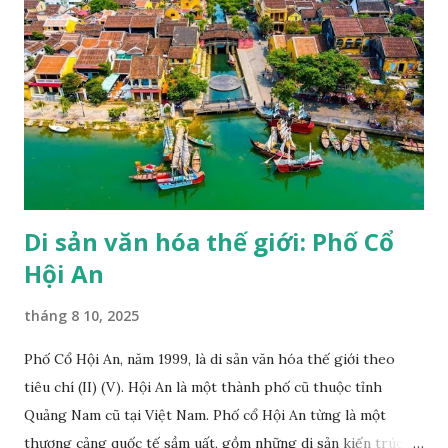
cả mọi người không phân biệt chủng tộc, nam nữ, ngôn ngữ,
tôn giáo" (trích Công ước thành lập UNESCO). UNESCO
hiện đã có mặt trên 191 quốc gia thành viên và trụ sở chính
đặt tại Pháp, với hơn 50 văn phòng và các trung tâm trực
thuộc đặt khắp nơi trên thế giới, một trong các dự án của
UNESCO là duy trì danh sách các di sản thế giới. Một trong
những hoạt động nổi bật của UNESCO...
Di sản văn hóa thế giới: Phố Cổ
Hội An
tháng 8 10, 2025
Phố Cổ Hội An, năm 1999, là di sản văn hóa thế giới theo
tiêu chí (II) (V). Hội An là một thành phố cũ thuộc tỉnh
Quảng Nam cũ tại Việt Nam. Phố cổ Hội An từng là một
thương cảng quốc tế sầm uất, gồm những di sản kiến trúc đã