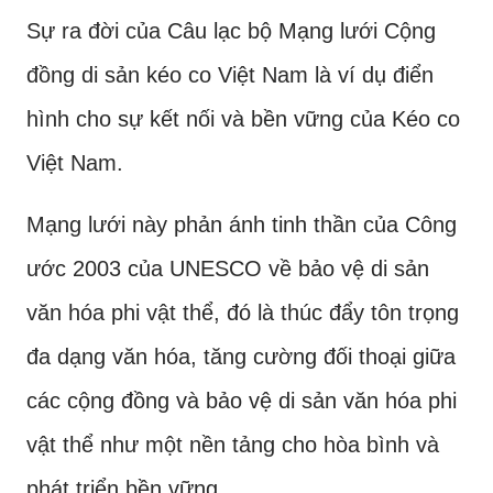
Biên (Hà Nội) và Hội Di sản Văn hóa
Sự ra đời của Câu lạc bộ Mạng lưới Cộng
Việt Nam tổ chức sự kiện kỷ niệm 10
đồng di sản kéo co Việt Nam là ví dụ điển
năm "Nghi lễ và trò chơi Kéo co" được
ghi danh vào Danh sách Di sản văn hóa
hình cho sự kết nối và bền vững của Kéo co
phi vật thể đại diện của nhân loại – một
Việt Nam.
dấu mốc đặc biệt trong hành trình
khẳng định bản sắc văn hóa Việt Nam
Mạng lưới này phản ánh tinh thần của Công
trên trường quốc tế.
ước 2003 của UNESCO về bảo vệ di sản
văn hóa phi vật thể, đó là thúc đẩy tôn trọng
đa dạng văn hóa, tăng cường đối thoại giữa
các cộng đồng và bảo vệ di sản văn hóa phi
vật thể như một nền tảng cho hòa bình và
phát triển bền vững.