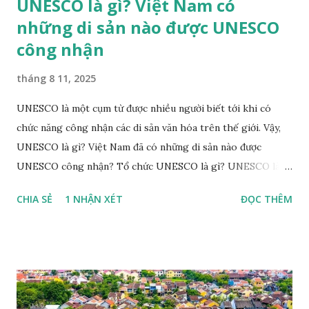
UNESCO là gì? Việt Nam có
những di sản nào được UNESCO
công nhận
tháng 8 11, 2025
UNESCO là một cụm từ được nhiều người biết tới khi có
chức năng công nhận các di sản văn hóa trên thế giới. Vậy,
UNESCO là gì? Việt Nam đã có những di sản nào được
UNESCO công nhận? Tổ chức UNESCO là gì? UNESCO là
tên gọi viết tắt của Tổ chức Giáo dục, khoa học và văn hóa
CHIA SẺ
1 NHẬN XÉT
ĐỌC THÊM
Liên hợp quốc (United Nations Educational Scientific and
Cultural Organization - UNESCO). UNESCO là một trong
những tổ chức chuyên môn lớn của Liên hợp quốc, được
thành lập với mục đích "thắt chặt sự hợp tác giữa các quốc
gia về giáo dục, khoa học và văn hoá để đảm bảo sự tôn
trọng công lý, luật pháp, nhân quyền và tự do cơ bản cho tất