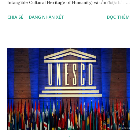
Intangible Cultural Heritage of Humanity) và cần được bảo
vệ khẩn cấp (List of Intangible Cultural Heritage in Need of
CHIA SẺ
ĐĂNG NHẬN XÉT
ĐỌC THÊM
Urgent Safeguarding) theo thứ tự năm công nhận mới nhất
Nhã nhạc cung đình Huế, di sản văn hóa thế giới phi vật thể
đầu tiên tại Việt Nam, được công nhận tháng 11 năm 2003,
đến năm 2008 được công nhận là di sản văn hóa phi vật thể
đại diện của nhân loại. Nhã nhạc cung đình Huế là thể loại
nhạc của cung đình thời phong kiến, được biểu diễn vào các
dịp lễ hội (vua đăng quang, băng hà, các lễ hội tôn nghiêm
khác) trong năm của các triều đại nhà Nguyễn của Việt Nam.
Nhã nhạc cung đình Huế đã được UNESCO công nhận là
Kiệt tác truyền khẩu và phi vật thể nhân loại vào năm 2003.
Theo đánh giá của UNESCO, "trong các thể loại nhạc cổ
truyền ở Việt Nam, chỉ có Nhã nhạc đạt tới tầm vóc quốc
gia". ...