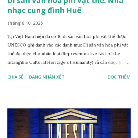
Di sản văn hóa phi vật thể: Nhã
nhạc cung đình Huế
tháng 8 10, 2025
Tại Việt Nam hiện đã có 16 di sản văn hóa phi vật thể được
UNESCO ghi danh vào các danh mục Di sản văn hóa phi vật
thể đại diện cho nhân loại (Representatitive List of the
Intangible Cultural Heritage of Humanity) và cần được bảo
vệ khẩn cấp (List of Intangible Cultural Heritage in Need of
CHIA SẺ
ĐĂNG NHẬN XÉT
ĐỌC THÊM
Urgent Safeguarding) theo thứ tự năm công nhận mới nhất
Nhã nhạc cung đình Huế, di sản văn hóa thế giới phi vật thể
đầu tiên tại Việt Nam, được công nhận tháng 11 năm 2003,
đến năm 2008 được công nhận là di sản văn hóa phi vật thể
đại diện của nhân loại. Nhã nhạc cung đình Huế là thể loại
nhạc của cung đình thời phong kiến, được biểu diễn vào các
dịp lễ hội (vua đăng quang, băng hà, các lễ hội tôn nghiêm