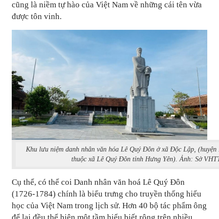
cũng là niềm tự hào của Việt Nam về những cái tên vừa
được tôn vinh.
Khu lưu niệm danh nhân văn hóa Lê Quý Đôn ở xã Độc Lập, (huyện 
thuộc xã Lê Quý Đôn tỉnh Hưng Yên). Ảnh: Sở V
Cụ thể, có thể coi Danh nhân văn hoá Lê Quý Đôn
(1726-1784) chính là biểu trưng cho truyền thống hiếu
học của Việt Nam trong lịch sử. Hơn 40 bộ tác phẩm ông
để lại đều thể hiện một tầm hiểu biết rộng trên nhiều