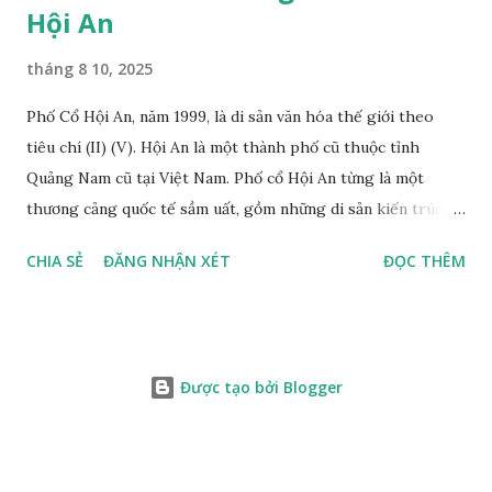
Hội An
tháng 8 10, 2025
Phố Cổ Hội An, năm 1999, là di sản văn hóa thế giới theo
tiêu chí (II) (V). Hội An là một thành phố cũ thuộc tỉnh
Quảng Nam cũ tại Việt Nam. Phố cổ Hội An từng là một
thương cảng quốc tế sầm uất, gồm những di sản kiến trúc đã
có từ hàng trăm năm trước, được UNESCO công nhận là di
CHIA SẺ
ĐĂNG NHẬN XÉT
ĐỌC THÊM
sản văn hóa thế giới từ năm 1999. Lịch sử phát triển Phố cổ
hội an Trước thế kỷ II Kết quả nhiều cuộc thăm dò, quan sát
các di tích mộ táng: Bãi Ông; Hậu Xá I, II; An Bàng; Xuân Lâm
và các di chỉ cư trú: Hậu Xá I; Đồng Nà; Cẩm Phô I; Trảng Sỏi;
Được tạo bởi Blogger
Lăng Bà; Thanh Chiếm đã cung cấp nhiều thông tin quý về
thời Tiền sử và thời văn hóa Sa Huỳnh muộn. Ngoài di tích
Bãi Ông có niên đại hơn 3.000 năm, thuộc thời Tiền sử (Tiền
Sa Huỳnh), các di tích còn lại đều trên dưới 2.000 năm, tức là