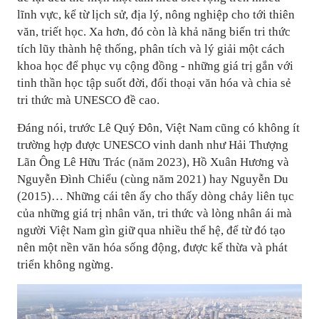
lĩnh vực, kể từ lịch sử, địa lý, nông nghiệp cho tới thiên
văn, triết học. Xa hơn, đó còn là khả năng biến tri thức
tích lũy thành hệ thống, phân tích và lý giải một cách
khoa học để phục vụ cộng đồng - những giá trị gắn với
tinh thần học tập suốt đời, đối thoại văn hóa và chia sẻ
tri thức mà UNESCO đề cao.
Đáng nói, trước Lê Quý Đôn, Việt Nam cũng có không ít
trường hợp được UNESCO vinh danh như Hải Thượng
Lãn Ông Lê Hữu Trác (năm 2023), Hồ Xuân Hương và
Nguyễn Đình Chiểu (cùng năm 2021) hay Nguyễn Du
(2015)… Những cái tên ấy cho thấy dòng chảy liên tục
của những giá trị nhân văn, tri thức và lòng nhân ái mà
người Việt Nam gìn giữ qua nhiều thế hệ, để từ đó tạo
nên một nền văn hóa sống động, được kế thừa và phát
triển không ngừng.