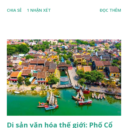
tên gọi viết tắt của Tổ chức Giáo dục, khoa học và văn hóa
CHIA SẺ
1 NHẬN XÉT
ĐỌC THÊM
Liên hợp quốc (United Nations Educational Scientific and
Cultural Organization - UNESCO). UNESCO là một trong
những tổ chức chuyên môn lớn của Liên hợp quốc, được
thành lập với mục đích "thắt chặt sự hợp tác giữa các quốc
gia về giáo dục, khoa học và văn hoá để đảm bảo sự tôn
trọng công lý, luật pháp, nhân quyền và tự do cơ bản cho tất
cả mọi người không phân biệt chủng tộc, nam nữ, ngôn ngữ,
tôn giáo" (trích Công ước thành lập UNESCO). UNESCO
hiện đã có mặt trên 191 quốc gia thành viên và trụ sở chính
đặt tại Pháp, với hơn 50 văn phòng và các trung tâm trực
thuộc đặt khắp nơi trên thế giới, một trong các dự án của
UNESCO là duy trì danh sách các di sản thế giới. Một trong
những hoạt động nổi bật của UNESCO...
Di sản văn hóa thế giới: Phố Cổ