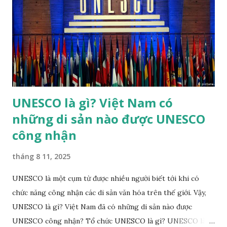
khác) trong năm của các triều đại nhà Nguyễn của Việt Nam.
Nhã nhạc cung đình Huế đã được UNESCO công nhận là
Kiệt tác truyền khẩu và phi vật thể nhân loại vào năm 2003.
Theo đánh giá của UNESCO, "trong các thể loại nhạc cổ
truyền ở Việt Nam, chỉ có Nhã nhạc đạt tới tầm vóc quốc
gia". ...
UNESCO là gì? Việt Nam có
những di sản nào được UNESCO
công nhận
tháng 8 11, 2025
UNESCO là một cụm từ được nhiều người biết tới khi có
chức năng công nhận các di sản văn hóa trên thế giới. Vậy,
UNESCO là gì? Việt Nam đã có những di sản nào được
UNESCO công nhận? Tổ chức UNESCO là gì? UNESCO là