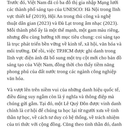
Trước đó, Việt Nam đã có ba đô thị gia nhập Mạng lưới
các thành phố sáng tạo của UNESCO: Hà Nội trong lĩnh
vực thiết kế (2019), Hội An trong thủ công và nghệ
thuật dân gian (2023) và Đà Lạt trong âm nhạc (2023).
Mỗi thành phố ấy là một thế mạnh, một gam màu riêng,
nhưng đều cùng hướng tới mục tiêu chung: coi sáng tạo
là trục phát triển bền vững về kinh tế, xã hội, văn hóa và
môi trường. Để rồi, việc TP.HCM được ghi danh trong
lĩnh vực điện ảnh đã bổ sung một trụ cột mới cho bản đồ
sáng tạo của Việt Nam, đồng thời cho thấy tiềm năng
phong phú của đất nước trong các ngành công nghiệp
văn hóa.
Và vượt lên trên niềm vui của những danh hiệu quốc tế,
điều đáng suy ngẫm còn là ý nghĩa và thông điệp mà
chúng gửi gắm. Tại đó, một Lê Quý Đôn được vinh danh
chính là cơ hội để chúng ta học lại từ người xưa về tinh
thần tự học, về cách tư duy có hệ thống, về trách nhiệm
của tri thức với cộng đồng. Cũng theo tinh thần đó, danh