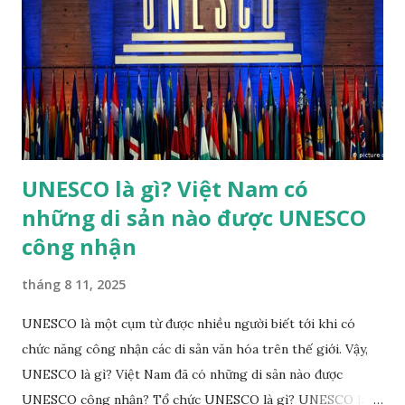
khác) trong năm của các triều đại nhà Nguyễn của Việt Nam.
Nhã nhạc cung đình Huế đã được UNESCO công nhận là
Kiệt tác truyền khẩu và phi vật thể nhân loại vào năm 2003.
Theo đánh giá của UNESCO, "trong các thể loại nhạc cổ
truyền ở Việt Nam, chỉ có Nhã nhạc đạt tới tầm vóc quốc
gia". ...
UNESCO là gì? Việt Nam có
những di sản nào được UNESCO
công nhận
tháng 8 11, 2025
UNESCO là một cụm từ được nhiều người biết tới khi có
chức năng công nhận các di sản văn hóa trên thế giới. Vậy,
UNESCO là gì? Việt Nam đã có những di sản nào được
UNESCO công nhận? Tổ chức UNESCO là gì? UNESCO là