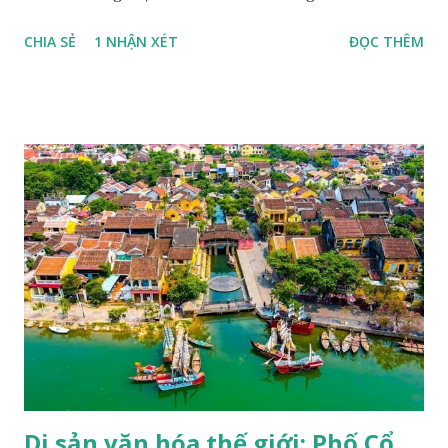
tên gọi viết tắt của Tổ chức Giáo dục, khoa học và văn hóa
CHIA SẺ
1 NHẬN XÉT
ĐỌC THÊM
Liên hợp quốc (United Nations Educational Scientific and
Cultural Organization - UNESCO). UNESCO là một trong
những tổ chức chuyên môn lớn của Liên hợp quốc, được
thành lập với mục đích "thắt chặt sự hợp tác giữa các quốc
gia về giáo dục, khoa học và văn hoá để đảm bảo sự tôn
trọng công lý, luật pháp, nhân quyền và tự do cơ bản cho tất
cả mọi người không phân biệt chủng tộc, nam nữ, ngôn ngữ,
tôn giáo" (trích Công ước thành lập UNESCO). UNESCO
hiện đã có mặt trên 191 quốc gia thành viên và trụ sở chính
đặt tại Pháp, với hơn 50 văn phòng và các trung tâm trực
thuộc đặt khắp nơi trên thế giới, một trong các dự án của
UNESCO là duy trì danh sách các di sản thế giới. Một trong
những hoạt động nổi bật của UNESCO...
Di sản văn hóa thế giới: Phố Cổ