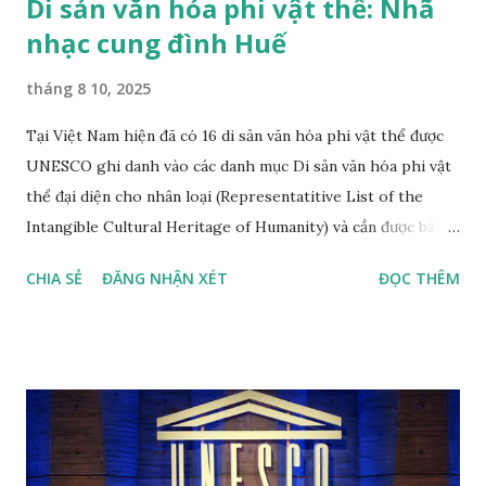
Di sản văn hóa phi vật thể: Nhã
nhạc cung đình Huế
tháng 8 10, 2025
Tại Việt Nam hiện đã có 16 di sản văn hóa phi vật thể được
UNESCO ghi danh vào các danh mục Di sản văn hóa phi vật
thể đại diện cho nhân loại (Representatitive List of the
Intangible Cultural Heritage of Humanity) và cần được bảo
vệ khẩn cấp (List of Intangible Cultural Heritage in Need of
CHIA SẺ
ĐĂNG NHẬN XÉT
ĐỌC THÊM
Urgent Safeguarding) theo thứ tự năm công nhận mới nhất
Nhã nhạc cung đình Huế, di sản văn hóa thế giới phi vật thể
đầu tiên tại Việt Nam, được công nhận tháng 11 năm 2003,
đến năm 2008 được công nhận là di sản văn hóa phi vật thể
đại diện của nhân loại. Nhã nhạc cung đình Huế là thể loại
nhạc của cung đình thời phong kiến, được biểu diễn vào các
dịp lễ hội (vua đăng quang, băng hà, các lễ hội tôn nghiêm