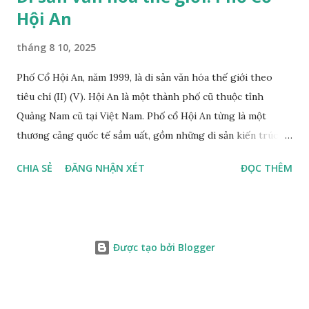
Hội An
tháng 8 10, 2025
Phố Cổ Hội An, năm 1999, là di sản văn hóa thế giới theo
tiêu chí (II) (V). Hội An là một thành phố cũ thuộc tỉnh
Quảng Nam cũ tại Việt Nam. Phố cổ Hội An từng là một
thương cảng quốc tế sầm uất, gồm những di sản kiến trúc đã
có từ hàng trăm năm trước, được UNESCO công nhận là di
CHIA SẺ
ĐĂNG NHẬN XÉT
ĐỌC THÊM
sản văn hóa thế giới từ năm 1999. Lịch sử phát triển Phố cổ
hội an Trước thế kỷ II Kết quả nhiều cuộc thăm dò, quan sát
các di tích mộ táng: Bãi Ông; Hậu Xá I, II; An Bàng; Xuân Lâm
và các di chỉ cư trú: Hậu Xá I; Đồng Nà; Cẩm Phô I; Trảng Sỏi;
Được tạo bởi Blogger
Lăng Bà; Thanh Chiếm đã cung cấp nhiều thông tin quý về
thời Tiền sử và thời văn hóa Sa Huỳnh muộn. Ngoài di tích
Bãi Ông có niên đại hơn 3.000 năm, thuộc thời Tiền sử (Tiền
Sa Huỳnh), các di tích còn lại đều trên dưới 2.000 năm, tức là