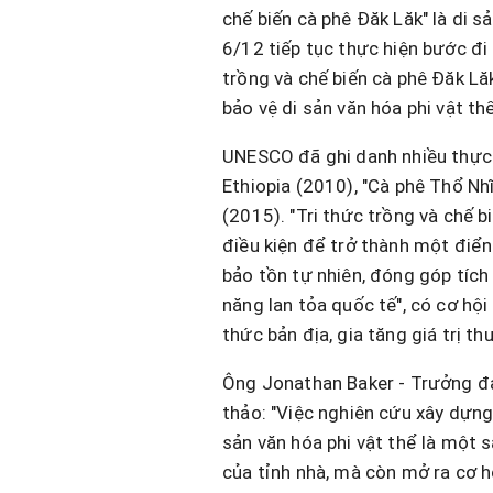
chế biến cà phê Đăk Lăk" là di s
6/12 tiếp tục thực hiện bước đi
trồng và chế biến cà phê Đăk L
bảo vệ di sản văn hóa phi vật th
UNESCO đã ghi danh nhiều thực h
Ethiopia (2010), "Cà phê Thổ Nh
(2015). "Tri thức trồng và chế b
điều kiện để trở thành một điể
bảo tồn tự nhiên, đóng góp tích 
năng lan tỏa quốc tế", có cơ hội
thức bản địa, gia tăng giá trị t
Ông Jonathan Baker - Trưởng đạ
thảo: "Việc nghiên cứu xây dựng 
sản văn hóa phi vật thể là một sá
của tỉnh nhà, mà còn mở ra cơ hộ