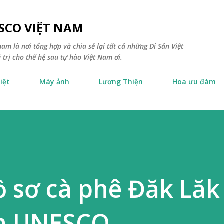
Chuyển đến nội dung chính
SCO VIỆT NAM
am là nơi tổng hợp và chia sẻ lại tất cả những Di Sản Việt
trị cho thế hệ sau tự hào Việt Nam ơi.
iệt
Máy ảnh
Lương Thiện
Hoa ưu đàm
 sơ cà phê Đăk Lăk
ản UNESCO