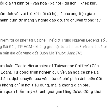
giá trị kinh tế - văn hoá - xã hội - du lịch... khép kín".
n tích với vai trò kết nối xã hội, là phương tiện giao
 thành cụm từ mang ý nghĩa gặp gỡ, trò chuyện trong "từ
ghiệm "đi cà phê" tại Cà phê Thế giới Trung Nguyên Legend, số
 Sài Gòn, TP HCM - không gian hội tụ tinh hoa 3 văn minh cà ph
a bản địa của vùng đất Buôn Ma Thuột. Ảnh:
TNL
ham luận "Taste Hierarchies of Taiwanese Coffee" (Các
 Loan). Từ công trình nghiên cứu về văn hóa cà phê Đài
 thành, dịch chuyển của văn hóa cà phê phản ánh biến đổi
ê không chỉ là nơi tiêu dùng, mà là không gian biểu
 cảm quan thẩm mỹ và ranh giới giai tầng được đồng thời