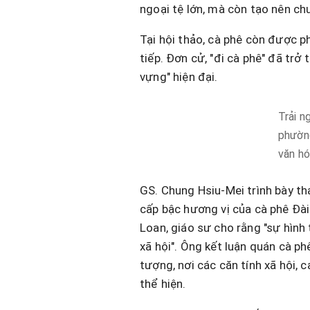
ngoại tệ lớn, mà còn tạo nên chuỗi 
Tại hội thảo, cà phê còn được phâ
tiếp. Đơn cử, "đi cà phê" đã trở
vựng" hiện đại.
Trải n
phường
văn hó
GS. Chung Hsiu-Mei trình bày t
cấp bậc hương vị của cà phê Đài
Loan, giáo sư cho rằng "sự hình
xã hội". Ông kết luận quán cà ph
tượng, nơi các căn tính xã hội,
thể hiện.