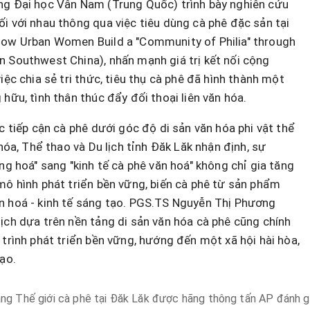
ng Đại học Vân Nam (Trung Quốc) trình bày nghiên cứu
i với nhau thông qua việc tiêu dùng cà phê đặc sản tại
How Urban Women Build a "Community of Philia" through
n Southwest China), nhấn mạnh giá trị kết nối cộng
iệc chia sẻ tri thức, tiêu thụ cà phê đã hình thành một
hữu, tình thân thúc đẩy đối thoại liên văn hóa.
c tiếp cận cà phê dưới góc độ di sản văn hóa phi vật thể
 hóa, Thể thao và Du lịch tỉnh Đăk Lăk nhận định, sự
ng hoá" sang "kinh tế cà phê văn hoá" không chỉ gia tăng
mô hình phát triển bền vững, biến cà phê từ sản phẩm
n hoá - kinh tế sáng tạo. PGS.TS Nguyễn Thị Phương
ịch dựa trên nền tảng di sản văn hóa cà phê cũng chính
 trình phát triển bền vững, hướng đến một xã hội hài hòa,
ạo.
ng Thế giới cà phê tại Đăk Lăk được hãng thông tấn AP đánh gi