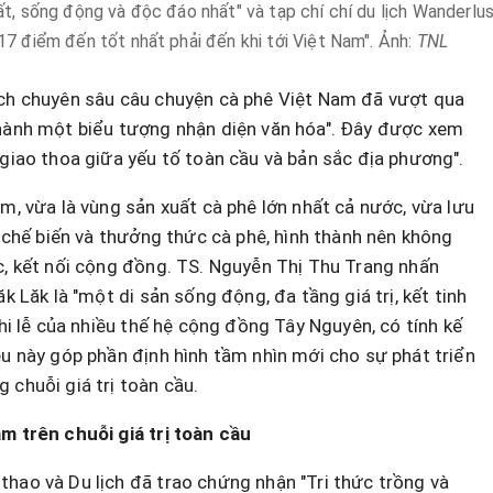
ất, sống động và độc đáo nhất" và tạp chí chí du lịch Wanderlu
17 điểm đến tốt nhất phải đến khi tới Việt Nam". Ảnh:
TNL
ích chuyên sâu câu chuyện cà phê Việt Nam đã vượt qua
thành một biểu tượng nhận diện văn hóa". Đây được xem
 giao thoa giữa yếu tố toàn cầu và bản sắc địa phương".
am, vừa là vùng sản xuất cà phê lớn nhất cả nước, vừa lưu
, chế biến và thưởng thức cà phê, hình thành nên không
c, kết nối cộng đồng. TS. Nguyễn Thị Thu Trang nhấn
k Lăk là "một di sản sống động, đa tầng giá trị, kết tinh
ghi lễ của nhiều thế hệ cộng đồng Tây Nguyên, có tính kế
ều này góp phần định hình tầm nhìn mới cho sự phát triển
 chuỗi giá trị toàn cầu.
m trên chuỗi giá trị toàn cầu
hao và Du lịch đã trao chứng nhận "Tri thức trồng và