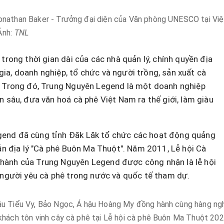
nathan Baker - Trưởng đại diện của Văn phòng UNESCO tại Việt
Ảnh:
TNL
trong thời gian dài của các nhà quản lý, chính quyền địa
a, doanh nghiệp, tổ chức và người trồng, sản xuất cà
. Trong đó, Trung Nguyên Legend là một doanh nghiệp
n sâu, đưa văn hoá cà phê Việt Nam ra thế giới, làm giàu
end đã cùng tỉnh Đăk Lăk tổ chức các hoạt động quảng
dẫn địa lý "Cà phê Buôn Ma Thuột". Năm 2011, Lễ hội Cà
hành của Trung Nguyên Legend được công nhận là lễ hội
 người yêu cà phê trong nước và quốc tế tham dự.
u Tiểu Vy, Bảo Ngọc, Á hậu Hoàng My đồng hành cùng hàng ngh
khách tôn vinh cây cà phê tại Lễ hội cà phê Buôn Ma Thuột 202