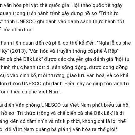
ản văn hóa phi vật thể quốc gia. Hội thảo quốc tế ngày
 quan trọng trên hành trình xây dựng hồ sơ "Tri thức
ăk" trình UNESCO ghi danh vào danh sách thực hành tốt
ể của nhân loại.
ành liên quan đến cà phê, có thể kể đến: "Nghi lễ cà phê
ĩ Kỳ" (2013), "Văn hóa và truyền thống cà phê Ả Rập"
iến cà phê Đăk Lăk" được các chuyên gia đánh giá "hội tụ
n hình thực hành tốt: di sản sống động, được cộng đồng
cực vào sinh kế, môi trường, giao lưu văn hoá, và có khả
 lớn được UNESCO ghi danh. Điều này sẽ giúp tôn vinh tri
hương hiệu cà phê Việt Nam.
i diện Văn phòng UNESCO tại Việt Nam phát biểu tại hội
hồ sơ ‘Tri thức trồng và chế biến cà phê Đăk Lăk’ là di
ng kiến có tầm nhìn và rất kịp thời, không chỉ là lợi thế
i để Việt Nam quảng bá giá trị văn hóa ra thế giới".