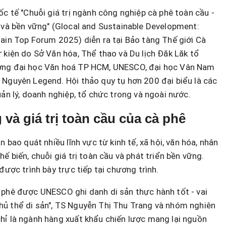
ốc tế "Chuỗi giá trị ngành công nghiệp cà phê toàn cầu -
 và bền vững" (Glocal and Sustainable Development:
ain Top Forum 2025) diễn ra tại Bảo tàng Thế giới Cà
 kiện do Sở Văn hóa, Thể thao và Du lịch Đăk Lăk tổ
ờng đại học Văn hoá TP HCM, UNESCO, đại học Vân Nam
 Nguyên Legend. Hội thảo quy tụ hơn 200 đại biểu là các
uản lý, doanh nghiệp, tổ chức trong và ngoài nước.
và giá trị toàn cầu của cà phê
n bao quát nhiều lĩnh vực từ kinh tế, xã hội, văn hóa, nhân
ế biến, chuỗi giá trị toàn cầu và phát triển bền vững.
được trình bày trực tiếp tại chương trình.
 phê được UNESCO ghi danh di sản thực hành tốt - vai
ủ thể di sản", TS Nguyễn Thị Thu Trang và nhóm nghiên
hỉ là ngành hàng xuất khẩu chiến lược mang lại nguồn