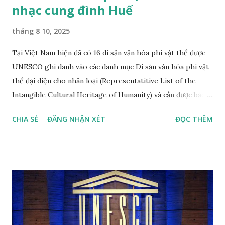
nhạc cung đình Huế
tháng 8 10, 2025
Tại Việt Nam hiện đã có 16 di sản văn hóa phi vật thể được
UNESCO ghi danh vào các danh mục Di sản văn hóa phi vật
thể đại diện cho nhân loại (Representatitive List of the
Intangible Cultural Heritage of Humanity) và cần được bảo
vệ khẩn cấp (List of Intangible Cultural Heritage in Need of
CHIA SẺ
ĐĂNG NHẬN XÉT
ĐỌC THÊM
Urgent Safeguarding) theo thứ tự năm công nhận mới nhất
Nhã nhạc cung đình Huế, di sản văn hóa thế giới phi vật thể
đầu tiên tại Việt Nam, được công nhận tháng 11 năm 2003,
đến năm 2008 được công nhận là di sản văn hóa phi vật thể
đại diện của nhân loại. Nhã nhạc cung đình Huế là thể loại
nhạc của cung đình thời phong kiến, được biểu diễn vào các
dịp lễ hội (vua đăng quang, băng hà, các lễ hội tôn nghiêm
khác) trong năm của các triều đại nhà Nguyễn của Việt Nam.