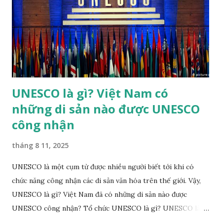
Nhã nhạc cung đình Huế đã được UNESCO công nhận là
Kiệt tác truyền khẩu và phi vật thể nhân loại vào năm 2003.
Theo đánh giá của UNESCO, "trong các thể loại nhạc cổ
truyền ở Việt Nam, chỉ có Nhã nhạc đạt tới tầm vóc quốc
gia". ...
UNESCO là gì? Việt Nam có
những di sản nào được UNESCO
công nhận
tháng 8 11, 2025
UNESCO là một cụm từ được nhiều người biết tới khi có
chức năng công nhận các di sản văn hóa trên thế giới. Vậy,
UNESCO là gì? Việt Nam đã có những di sản nào được
UNESCO công nhận? Tổ chức UNESCO là gì? UNESCO là