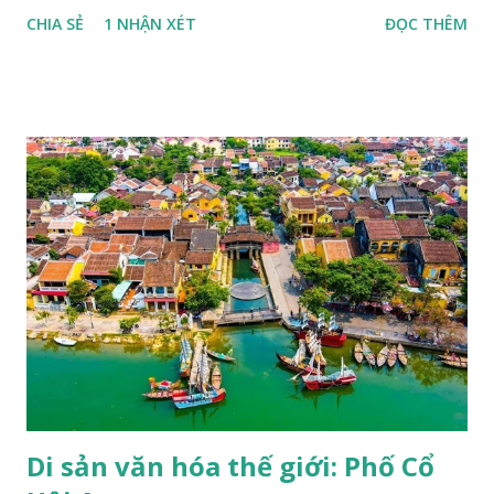
tên gọi viết tắt của Tổ chức Giáo dục, khoa học và văn hóa
CHIA SẺ
1 NHẬN XÉT
ĐỌC THÊM
Liên hợp quốc (United Nations Educational Scientific and
Cultural Organization - UNESCO). UNESCO là một trong
những tổ chức chuyên môn lớn của Liên hợp quốc, được
thành lập với mục đích "thắt chặt sự hợp tác giữa các quốc
gia về giáo dục, khoa học và văn hoá để đảm bảo sự tôn
trọng công lý, luật pháp, nhân quyền và tự do cơ bản cho tất
cả mọi người không phân biệt chủng tộc, nam nữ, ngôn ngữ,
tôn giáo" (trích Công ước thành lập UNESCO). UNESCO
hiện đã có mặt trên 191 quốc gia thành viên và trụ sở chính
đặt tại Pháp, với hơn 50 văn phòng và các trung tâm trực
thuộc đặt khắp nơi trên thế giới, một trong các dự án của
UNESCO là duy trì danh sách các di sản thế giới. Một trong
những hoạt động nổi bật của UNESCO...
Di sản văn hóa thế giới: Phố Cổ